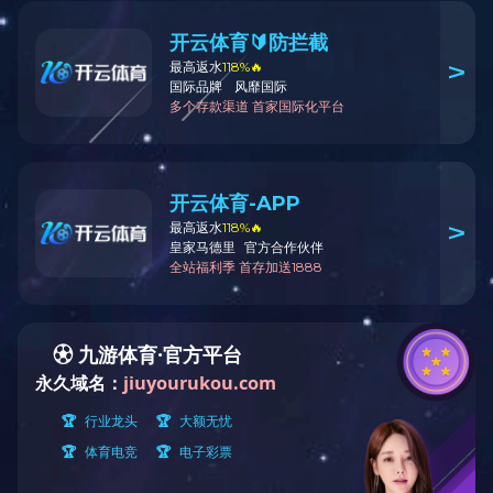
当前位置：
网站首页
>
产品中心
电子汽车衡(地磅)
小台称
无人值守称重系统
源头治超管理系统
自助称重一体机
元器配件
悬臂梁传感器