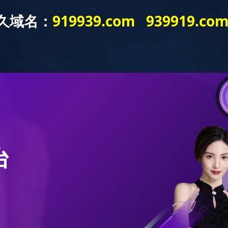
网站首页
关于我们
产品中心
工程案例
新闻