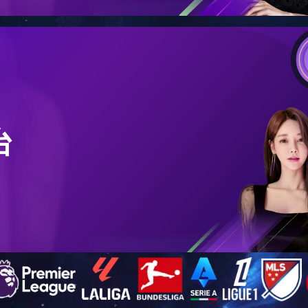
网站首页
>
产品中心
>
小台称
> 来宾场地